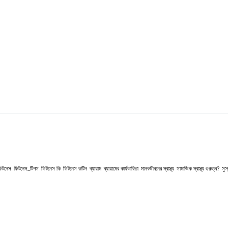
িটনেস
ফিটনেস_টিপস
ফিটনেস কি
ফিটনেস রুটিন
ব্যায়াম
ব্যায়ামের কার্যকারিতা
মানবজীবনের স্বাস্থ্য
সামাজিক স্বাস্থ্য গুরুত্ব?
সুস