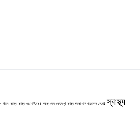
স্বাস্থ্য
্থ_জীবন
স্বাস্থ্য
স্বাস্থ্য এবং ফিটনেস।
স্বাস্থ্য কেন গুরুত্বপূর্ণ
স্বাস্থ্য ভালো থাকা প্রয়োজন কেনো?