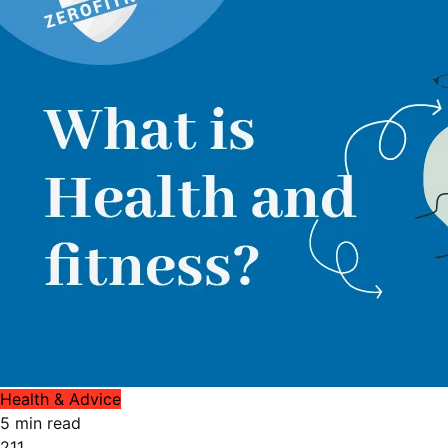
Health & Advice
5 min read
211