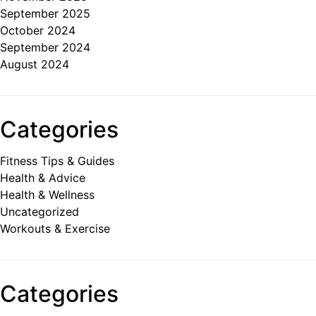
September 2025
October 2024
September 2024
August 2024
Categories
Fitness Tips & Guides
Health & Advice
Health & Wellness
Uncategorized
Workouts & Exercise
Categories