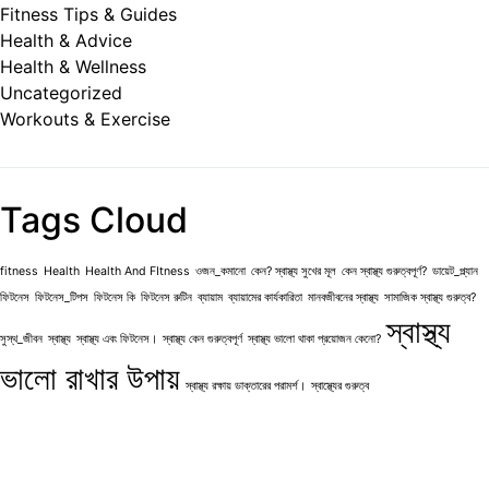
Fitness Tips & Guides
Health & Advice
Health & Wellness
Uncategorized
Workouts & Exercise
Tags Cloud
fitness
Health
Health And FItness
ওজন_কমানো
কেন? স্বাস্থ্য সুখের মূল
কেন স্বাস্থ্য গুরুত্বপূর্ণ?
ডায়েট_প্ল্যান
ফিটনেস
ফিটনেস_টিপস
ফিটনেস কি
ফিটনেস রুটিন
ব্যায়াম
ব্যায়ামের কার্যকারিতা
মানবজীবনের স্বাস্থ্য
সামাজিক স্বাস্থ্য গুরুত্ব?
স্বাস্থ্য
সুস্থ_জীবন
স্বাস্থ্য
স্বাস্থ্য এবং ফিটনেস।
স্বাস্থ্য কেন গুরুত্বপূর্ণ
স্বাস্থ্য ভালো থাকা প্রয়োজন কেনো?
ভালো রাখার উপায়
স্বাস্থ্য রক্ষায় ডাক্তারের পরামর্শ।
স্বাস্থ্যের গুরুত্ব