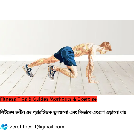
Fitness Tips & Guides
Workouts & Exercise
ফিটনেস রুটিন এর প্রারম্ভিক ভুলগুলো এবং কিভাবে এগুলো এড়ানো যায়
zerofitnes.it@gmail.com