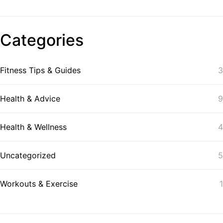
Categories
Fitness Tips & Guides
3
Health & Advice
9
Health & Wellness
4
Uncategorized
5
Workouts & Exercise
1