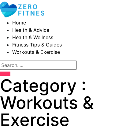
Home
Health & Advice
Health & Wellness
Fitness Tips & Guides
Workouts & Exercise
Category :
Workouts &
Exercise