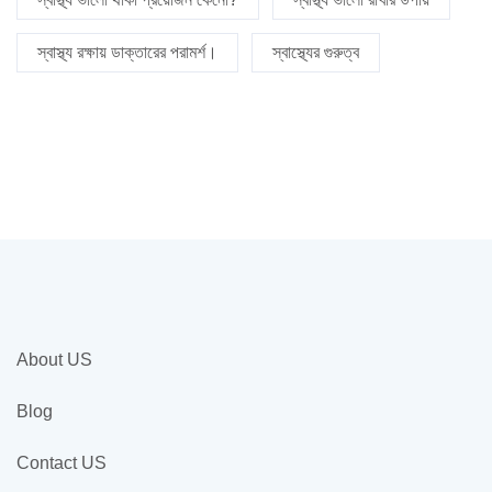
স্বাস্থ্য রক্ষায় ডাক্তারের পরামর্শ।
স্বাস্থ্যের গুরুত্ব
About US
Blog
Contact US