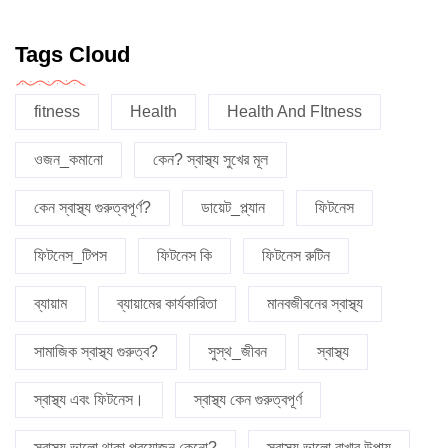
Tags Cloud
fitness
Health
Health And FItness
ওজন_কমানো
কেন? স্বাস্থ্য সুখের মূল
কেন স্বাস্থ্য গুরুত্বপূর্ণ?
ডায়েট_প্ল্যান
ফিটনেস
ফিটনেস_টিপস
ফিটনেস কি
ফিটনেস রুটিন
ব্যায়াম
ব্যায়ামের কার্যকারিতা
মানবজীবনের স্বাস্থ্য
সামাজিক স্বাস্থ্য গুরুত্ব?
সুস্থ_জীবন
স্বাস্থ্য
স্বাস্থ্য এবং ফিটনেস।
স্বাস্থ্য কেন গুরুত্বপূর্ণ
স্বাস্থ্য ভালো থাকা প্রয়োজন কেনো?
স্বাস্থ্য ভালো রাখার উপায়