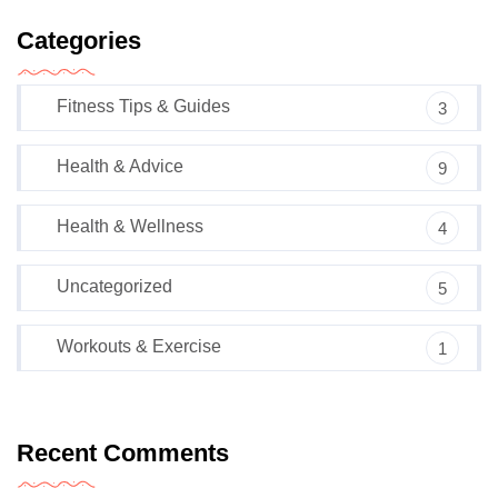
Categories
Fitness Tips & Guides
3
Health & Advice
9
Health & Wellness
4
Uncategorized
5
Workouts & Exercise
1
Recent Comments