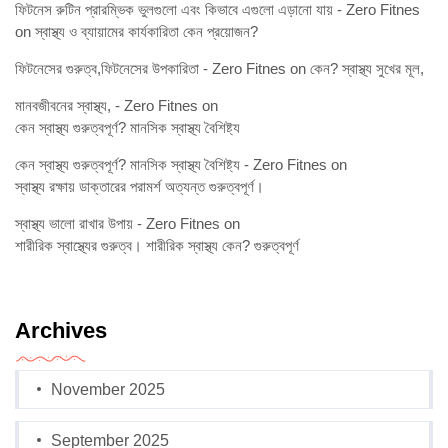
ফিটনেস রুটিন প্রারম্ভিক ভুলগুলো এবং কিভাবে এগুলো এড়ানো যায় - Zero Fitnes
on
স্বাস্থ্য ও ব্যায়ামের কার্যকারিতা কেন প্রয়োজন?
ফিটনেসের গুরুত্ব,ফিটনেসের উপকারিতা - Zero Fitnes
on
কেন? স্বাস্থ্য সুখের মূল,
মানবজীবনের স্বাস্থ্য, - Zero Fitnes
on
কেন স্বাস্থ্য গুরুত্বপূর্ণ? মানসিক স্বাস্থ্য বৈশিষ্ট্য
কেন স্বাস্থ্য গুরুত্বপূর্ণ? মানসিক স্বাস্থ্য বৈশিষ্ট্য - Zero Fitnes
on
স্বাস্থ্য রক্ষায় ডাক্তারের পরামর্শ অত্যন্ত গুরুত্বপূর্ণ।
স্বাস্থ্য ভালো রাখার উপায় - Zero Fitnes
on
শারীরিক স্বাস্থ্যের গুরুত্ব। শারীরিক স্বাস্থ্য কেন? গুরুত্বপূর্ণ
Archives
November 2025
September 2025