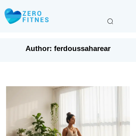
Author:
ferdoussaharear