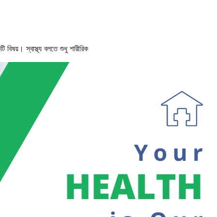
কটি বিষয়। স্বাস্থ্য বলতে শুধু শারীরিক