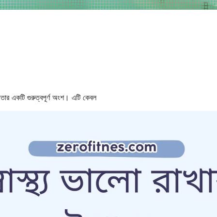
সুস্থতার একটি গুরুত্বপূর্ণ অংশ। এটি কেবল