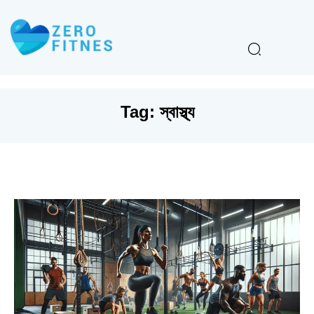
Tag:
স্বাস্থ্য