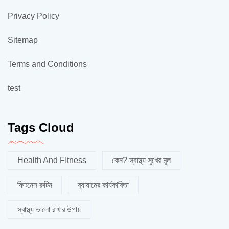
Privacy Policy
Sitemap
Terms and Conditions
test
Tags Cloud
Health And FItness
কেন? স্বাস্থ্য সুখের মূল
ফিটনেস রুটিন
ব্যায়ামের কার্যকারিতা
স্বাস্থ্য ভালো রাখার উপায়