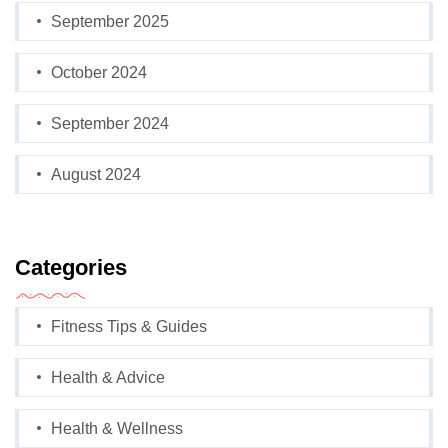
September 2025
October 2024
September 2024
August 2024
Categories
Fitness Tips & Guides
Health & Advice
Health & Wellness