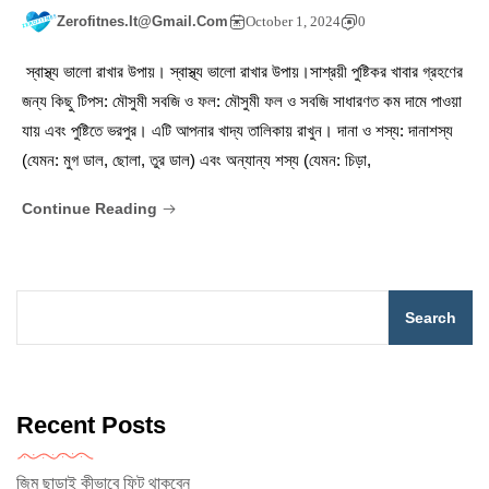
Zerofitnes.it@gmail.com
October 1, 2024
0
স্বাস্থ্য ভালো রাখার উপায়। স্বাস্থ্য ভালো রাখার উপায়।সাশ্রয়ী পুষ্টিকর খাবার গ্রহণের
জন্য কিছু টিপস: মৌসুমী সবজি ও ফল: মৌসুমী ফল ও সবজি সাধারণত কম দামে পাওয়া
যায় এবং পুষ্টিতে ভরপুর। এটি আপনার খাদ্য তালিকায় রাখুন। দানা ও শস্য: দানাশস্য
(যেমন: মুগ ডাল, ছোলা, তুর ডাল) এবং অন্যান্য শস্য (যেমন: চিড়া,
Continue Reading
Search
Recent Posts
জিম ছাড়াই কীভাবে ফিট থাকবেন