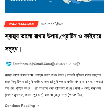
1 min read
925
UNCATEGORIZED
স্বাস্থ্য ভালো রাখার উপায়,প্রোটিন ও ফাইবারে
সমৃদ্ধ।
Zerofitnes.it@gmail.com
October 5, 2024
0
স্বাস্থ্য ভালো রাখার উপায় স্বাস্থ্য ভালো রাখার উপায়।সাশ্রয়ী পুষ্টিকর খাবার গ্রহণের
জন্য কিছু টিপস: মৌসুমী সবজি ও ফল: মৌসুমী ফল ও সবজি সাধারণত কম দামে পাওয়া
যায় এবং পুষ্টিতে ভরপুর। এটি আপনার খাদ্য তালিকায় রাখুন। দানা ও শস্য: দানাশস্য
(যেমন: মুগ ডাল, ছোলা, তুর ডাল) এবং অন্যান্য শস্য (যেমন: চিড়া,
Continue Reading