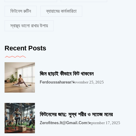
ফিটনেস রুটিন
ব্যায়ামের কার্যকারিতা
স্বাস্থ্য ভালো রাখার উপায়
Recent Posts
জিম ছাড়াই কীভাবে ফিট থাকবেন
Ferdoussaharear
November 25, 2025
ফিটনেসের জাদু: সুস্থ শরীর ও সতেজ মনের
Zerofitnes.it@gmail.com
September 17, 2025