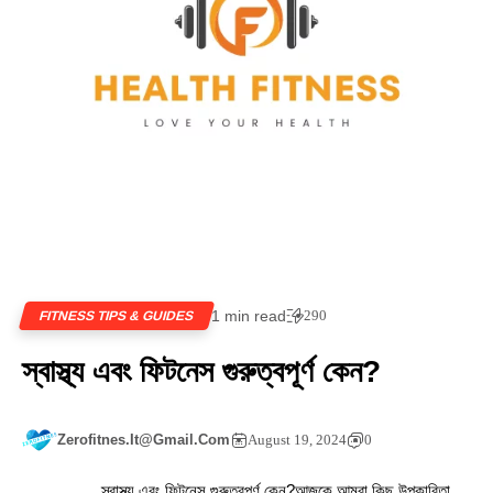
1 min read
290
FITNESS TIPS & GUIDES
স্বাস্থ্য এবং ফিটনেস গুরুত্বপূর্ণ কেন?
Zerofitnes.it@gmail.com
August 19, 2024
0
স্বাস্থ্য এবং ফিটনেস গুরুত্বপূর্ণ কেন?আজকে আমরা কিছু উপকারিতা