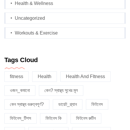
Health & Wellness
Uncategorized
Workouts & Exercise
Tags Cloud
fitness
Health
Health And FItness
ওজন_কমানো
কেন? স্বাস্থ্য সুখের মূল
কেন স্বাস্থ্য গুরুত্বপূর্ণ?
ডায়েট_প্ল্যান
ফিটনেস
ফিটনেস_টিপস
ফিটনেস কি
ফিটনেস রুটিন