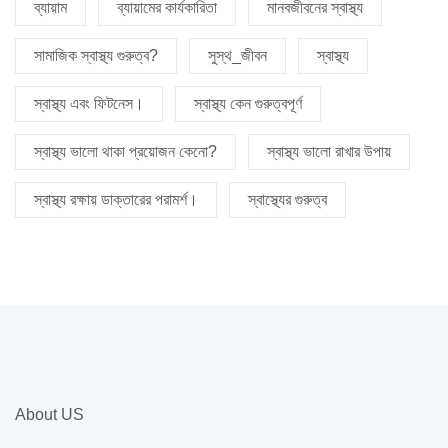
ব্যায়াম
ব্যায়ামের কার্যকারিতা
মানবজীবনের স্বাস্থ্য
সামাজিক স্বাস্থ্য গুরুত্ব?
সুস্থ_জীবন
স্বাস্থ্য
স্বাস্থ্য এবং ফিটনেস।
স্বাস্থ্য কেন গুরুত্বপূর্ণ
স্বাস্থ্য ভালো থাকা প্রয়োজন কেনো?
স্বাস্থ্য ভালো রাখার উপায়
স্বাস্থ্য রক্ষায় ডাক্তারের পরামর্শ।
স্বাস্থ্যের গুরুত্ব
About US