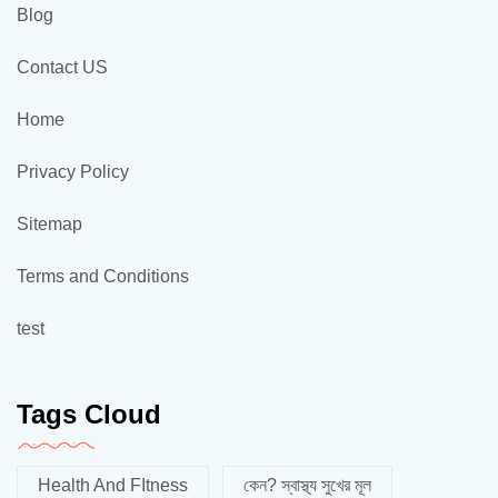
Blog
Contact US
Home
Privacy Policy
Sitemap
Terms and Conditions
test
Tags Cloud
Health And FItness
কেন? স্বাস্থ্য সুখের মূল