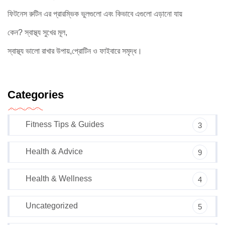
ফিটনেস রুটিন এর প্রারম্ভিক ভুলগুলো এবং কিভাবে এগুলো এড়ানো যায়
কেন? স্বাস্থ্য সুখের মূল,
স্বাস্থ্য ভালো রাখার উপায়,প্রোটিন ও ফাইবারে সমৃদ্ধ।
Categories
Fitness Tips & Guides
3
Health & Advice
9
Health & Wellness
4
Uncategorized
5